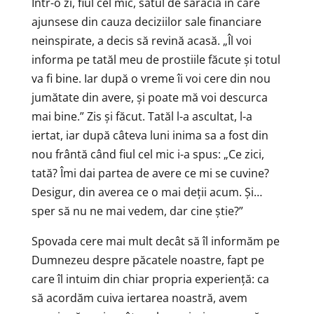
Într-o zi, fiul cel mic, sătul de sărăcia în care
ajunsese din cauza deciziilor sale financiare
neinspirate, a decis să revină acasă. „Îl voi
informa pe tatăl meu de prostiile făcute și totul
va fi bine. Iar după o vreme îi voi cere din nou
jumătate din avere, și poate mă voi descurca
mai bine.” Zis și făcut. Tatăl l-a ascultat, l-a
iertat, iar după câteva luni inima sa a fost din
nou frântă când fiul cel mic i-a spus: „Ce zici,
tată? Îmi dai partea de avere ce mi se cuvine?
Desigur, din averea ce o mai deții acum. Și…
sper să nu ne mai vedem, dar cine știe?”
Spovada cere mai mult decât să îl informăm pe
Dumnezeu despre păcatele noastre, fapt pe
care îl intuim din chiar propria experiență: ca
să acordăm cuiva iertarea noastră, avem