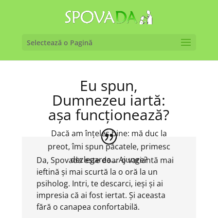
Selectează o Pagină
Eu spun,
Dumnezeu iartă:
așa funcționează?
Dacă am înțeles bine: mă duc la
preot, îmi spun păcatele, primesc
dezlegarea... Ajunge?
Da, Spovada este doar o variantă mai
ieftină și mai scurtă la o oră la un
psiholog. Intri, te descarci, ieși și ai
impresia că ai fost iertat. Și aceasta
fără o canapea confortabilă.