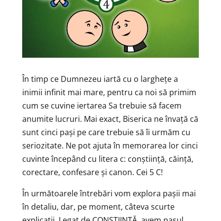
În timp ce Dumnezeu iartă cu o larghețe a
inimii infinit mai mare, pentru ca noi să primim
cum se cuvine iertarea Sa trebuie să facem
anumite lucruri. Mai exact, Biserica ne învață că
sunt cinci pași pe care trebuie să îi urmăm cu
seriozitate. Ne pot ajuta în memorarea lor cinci
cuvinte începând cu litera c: conștiință, căință,
corectare, confesare și canon. Cei 5 C!
În următoarele întrebări vom explora pașii mai
în detaliu, dar, pe moment, câteva scurte
explicații. Legat de CONȘTIINȚĂ, avem pasul