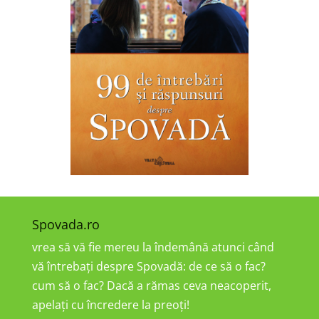
Spovada.ro
vrea să vă fie mereu la îndemână atunci când
vă întrebați despre Spovadă: de ce să o fac?
cum să o fac? Dacă a rămas ceva neacoperit,
apelați cu încredere la preoți!