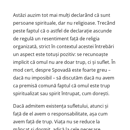
Astăzi auzim tot mai mulți declarând că sunt
persoane spirituale, dar nu religioase. Trecând
peste faptul că o astfel de declarație ascunde
de regulă un resentiment față de religia
organizată, strict în contextul acestei întrebări
un aspect este totuși pozitiv: se recunoaște
implicit că omul nu are doar trup, ci și suflet. În
mod cert, despre Spovadă este foarte greu –
dacă nu imposibil – să discutăm dacă nu avem
ca premisă comună faptul că omul este trup
spiritualizat sau spirit întrupat, cum dorești.
Dacă admitem existența sufletului, atunci și
față de el avem o responsabilitate, așa cum
avem față de trup. Viața nu se reduce la
mâncat și dormit, adică la cele necesare