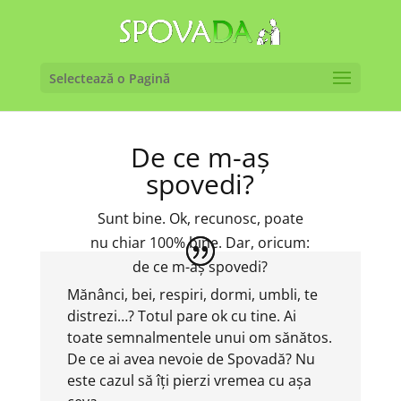
Selectează o Pagină
De ce m-aș
spovedi?
Sunt bine. Ok, recunosc, poate
nu chiar 100% bine. Dar, oricum:
de ce m-aș spovedi?
Mănânci, bei, respiri, dormi, umbli, te
distrezi…? Totul pare ok cu tine. Ai
toate semnalmentele unui om sănătos.
De ce ai avea nevoie de Spovadă? Nu
este cazul să îți pierzi vremea cu așa