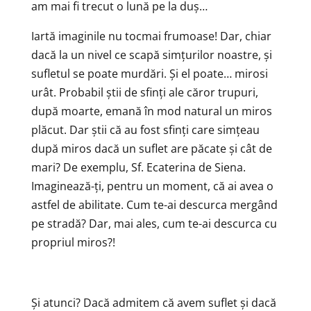
am mai fi trecut o lună pe la duș…
Iartă imaginile nu tocmai frumoase! Dar, chiar
dacă la un nivel ce scapă simțurilor noastre, și
sufletul se poate murdări. Și el poate… mirosi
urât. Probabil știi de sfinți ale căror trupuri,
după moarte, emană în mod natural un miros
plăcut. Dar știi că au fost sfinți care simțeau
după miros dacă un suflet are păcate și cât de
mari? De exemplu, Sf. Ecaterina de Siena.
Imaginează-ți, pentru un moment, că ai avea o
astfel de abilitate. Cum te-ai descurca mergând
pe stradă? Dar, mai ales, cum te-ai descurca cu
propriul miros?!
Și atunci? Dacă admitem că avem suflet și dacă