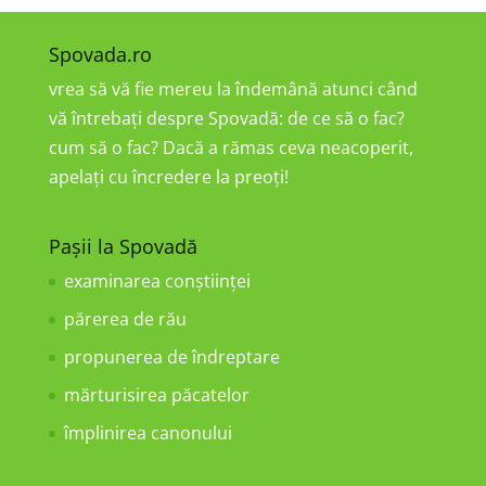
Spovada.ro
vrea să vă fie mereu la îndemână atunci când
vă întrebați despre Spovadă: de ce să o fac?
cum să o fac? Dacă a rămas ceva neacoperit,
apelați cu încredere la preoți!
Pașii la Spovadă
examinarea conştiinţei
părerea de rău
propunerea de îndreptare
mărturisirea păcatelor
împlinirea canonului