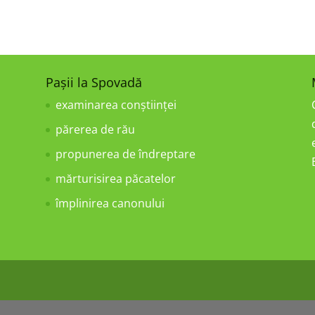
Pașii la Spovadă
examinarea conştiinţei
părerea de rău
a
propunerea de îndreptare
mărturisirea păcatelor
împlinirea canonului