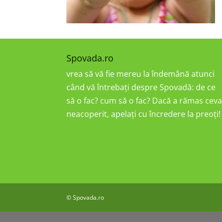
Spovada.ro
vrea să vă fie mereu la îndemână atunci
când vă întrebați despre Spovadă: de ce
să o fac? cum să o fac? Dacă a rămas cev
neacoperit, apelați cu încredere la preoți!
© Spovada.ro