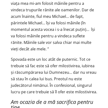
viața mea mi-am folosit mâinile pentru a
vindeca trupurile rănite ale oamenilor. Dar de
acum înainte, fiul meu Michael… de fapt,
părintele Michael… își va folosi mâinile (în
momentul acesta vocea i s-a înecat puțin)… își
va folosi mâinile pentru a vindeca suflete
rănite. Mâinile sale vor salva chiar mai multe
vieți decât ale mele. ”
Spovada este un loc atât de puternic. Tot ce
trebuie să fac este să ofer milostivirea, iubirea
și răscumpărarea lui Dumnezeu… dar nu vreau
să stau în calea lui Isus. Preotul nu este
judecătorul nimănui. În confesional, singurul
lucru pe care trebuie să îl ofer este milostivirea.
Am ocazia de a mă sacrifica pentru
tine.