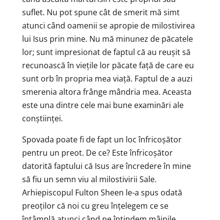
suflet. Nu pot spune cât de smerit mă simt
atunci când oamenii se apropie de milostivirea
lui Isus prin mine. Nu mă minunez de păcatele
lor; sunt impresionat de faptul că au reușit să
recunoască în viețile lor păcate față de care eu
sunt orb în propria mea viață. Faptul de a auzi
smerenia altora frânge mândria mea. Aceasta
este una dintre cele mai bune examinări ale
conștiinței.
Spovada poate fi de fapt un loc înfricoșător
pentru un preot. De ce? Este înfricoșător
datorită faptului că Isus are încredere în mine
să fiu un semn viu al milostivirii Sale.
Arhiepiscopul Fulton Sheen le-a spus odată
preoților că noi cu greu înțelegem ce se
întâmplă atunci când ne întindem mâinile