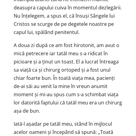
deasupra capului cuiva în momentul dezlegării.
Nu înțelegem, a spus el, că însuși Sângele lui
Cristos se scurge de pe degetele noastre pe
capul lui, spălând penitentul.
A doua zi după ce am fost hirotonit, am avut o
mică petrecere iar tatăl meu s-a ridicat în
picioare și a ținut un toast. El a lucrat întreaga
sa viață ca și chirurg ortoped și a fost unul
chiar foarte bun. În toată viața mea, pacienți
de-ai săi au venit la mine în vreun anumit
moment și mi-au spus cum s-a schimbat viața
lor datorită faptului că tatăl meu era un chirurg
așa de bun.
Iată-l așadar pe tatăl meu, stând în mijlocul
acelor oameni și începând să spună: „Toată