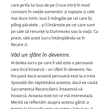
care jertfa lui Isus de pe Cruce intră în mod
constant în viețile oamenilor și topește și cele
mai dure inimi. Isus îi mângâie pe cei care își
plâng păcatele… și îi întărește pe cei care sunt
pe cale să renunțe la Dumnezeu sau la viață. Ca
preot, văd acest lucru întâmplându-se în
fiecare zi.
Văd un sfânt în devenire.
Al doilea lucru pe care îl văd este o persoană
care încă încearcă – un sfânt în devenire. Nu
îmi pasă dacă această persoană este la a treia
Spovadă din săptămâna aceasta; dacă ea caută
Sacramentul Reconcilierii, înseamnă că
încearcă. Aceasta este tot ce mă interesează.
Merită să reflectăm asupra acestui gând: a
merge la Spovadă este un semn că încă nu ai