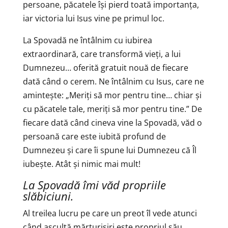
persoane, păcatele își pierd toată importanța,
iar victoria lui Isus vine pe primul loc.
La Spovadă ne întâlnim cu iubirea
extraordinară, care transformă vieți, a lui
Dumnezeu… oferită gratuit nouă de fiecare
dată când o cerem. Ne întâlnim cu Isus, care ne
amintește: „Meriți să mor pentru tine… chiar și
cu păcatele tale, meriți să mor pentru tine.” De
fiecare dată când cineva vine la Spovadă, văd o
persoană care este iubită profund de
Dumnezeu și care îi spune lui Dumnezeu că Îl
iubește. Atât și nimic mai mult!
La Spovadă îmi văd propriile
slăbiciuni.
Al treilea lucru pe care un preot îl vede atunci
când ascultă mărturisiri este propriul său