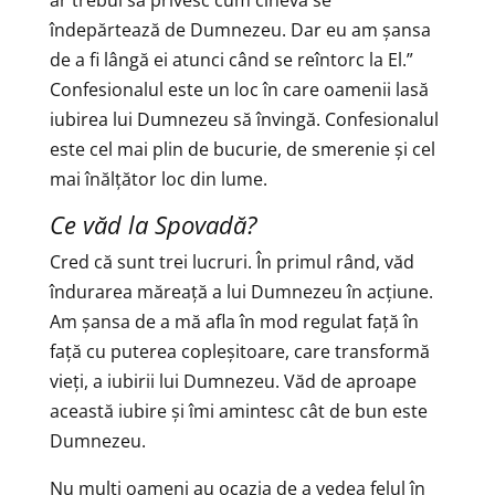
ar trebui să privesc cum cineva se
îndepărtează de Dumnezeu. Dar eu am șansa
de a fi lângă ei atunci când se reîntorc la El.”
Confesionalul este un loc în care oamenii lasă
iubirea lui Dumnezeu să învingă. Confesionalul
este cel mai plin de bucurie, de smerenie și cel
mai înălțător loc din lume.
Ce văd la Spovadă?
Cred că sunt trei lucruri. În primul rând, văd
îndurarea măreață a lui Dumnezeu în acțiune.
Am șansa de a mă afla în mod regulat față în
față cu puterea copleșitoare, care transformă
vieți, a iubirii lui Dumnezeu. Văd de aproape
această iubire și îmi amintesc cât de bun este
Dumnezeu.
Nu mulți oameni au ocazia de a vedea felul în