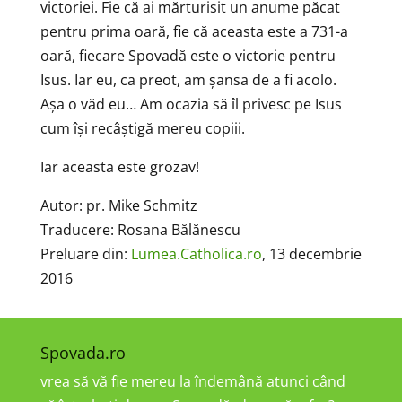
victoriei. Fie că ai mărturisit un anume păcat
pentru prima oară, fie că aceasta este a 731-a
oară, fiecare Spovadă este o victorie pentru
Isus. Iar eu, ca preot, am șansa de a fi acolo.
Așa o văd eu… Am ocazia să îl privesc pe Isus
cum își recâștigă mereu copiii.
Iar aceasta este grozav!
Autor: pr. Mike Schmitz
Traducere: Rosana Bălănescu
Preluare din:
Lumea.Catholica.ro
, 13 decembrie
2016
Spovada.ro
vrea să vă fie mereu la îndemână atunci când