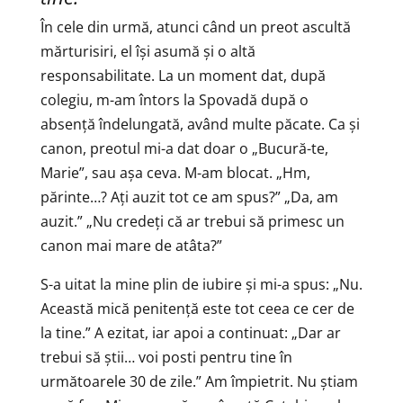
În cele din urmă, atunci când un preot ascultă
mărturisiri, el își asumă și o altă
responsabilitate. La un moment dat, după
colegiu, m-am întors la Spovadă după o
absență îndelungată, având multe păcate. Ca și
canon, preotul mi-a dat doar o „Bucură-te,
Marie”, sau așa ceva. M-am blocat. „Hm,
părinte…? Ați auzit tot ce am spus?” „Da, am
auzit.” „Nu credeți că ar trebui să primesc un
canon mai mare de atâta?”
S-a uitat la mine plin de iubire și mi-a spus: „Nu.
Această mică penitență este tot ceea ce cer de
la tine.” A ezitat, iar apoi a continuat: „Dar ar
trebui să știi… voi posti pentru tine în
următoarele 30 de zile.” Am împietrit. Nu știam