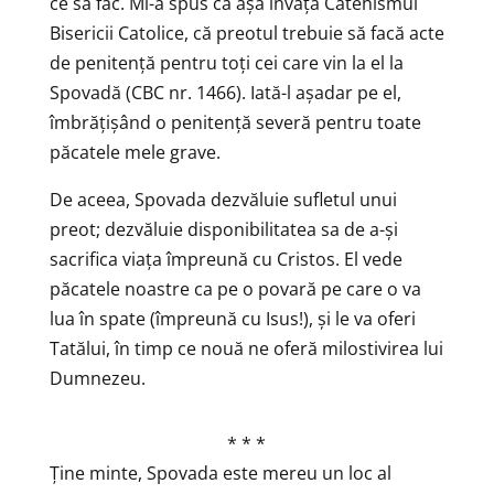
ce să fac. Mi-a spus că așa învață Catehismul
Bisericii Catolice, că preotul trebuie să facă acte
de penitență pentru toți cei care vin la el la
Spovadă (CBC nr. 1466). Iată-l așadar pe el,
îmbrățișând o penitență severă pentru toate
păcatele mele grave.
De aceea, Spovada dezvăluie sufletul unui
preot; dezvăluie disponibilitatea sa de a-și
sacrifica viața împreună cu Cristos. El vede
păcatele noastre ca pe o povară pe care o va
lua în spate (împreună cu Isus!), și le va oferi
Tatălui, în timp ce nouă ne oferă milostivirea lui
Dumnezeu.
* * *
Ține minte, Spovada este mereu un loc al