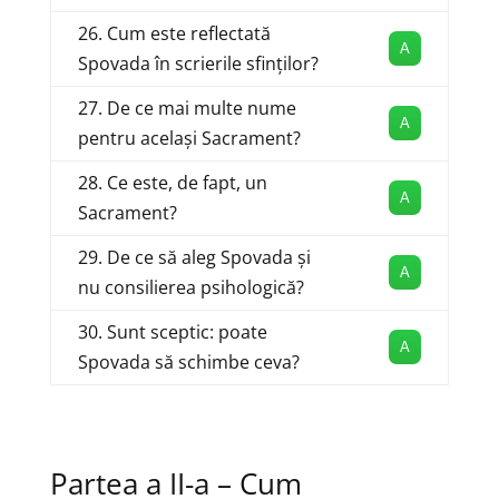
26. Cum este reflectată
A
Spovada în scrierile sfinților?
27. De ce mai multe nume
A
pentru același Sacrament?
28. Ce este, de fapt, un
A
Sacrament?
29. De ce să aleg Spovada și
A
nu consilierea psihologică?
30. Sunt sceptic: poate
A
Spovada să schimbe ceva?
Partea a II-a – Cum