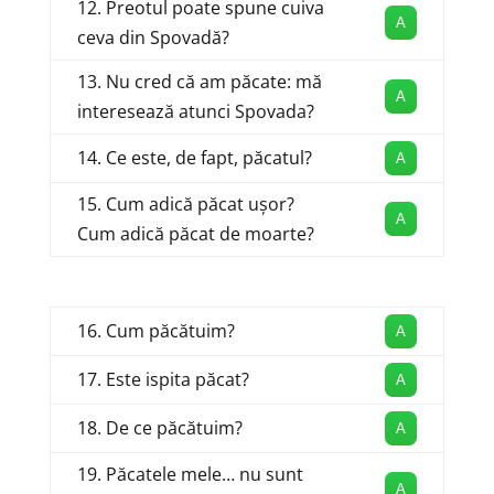
12. Preotul poate spune cuiva
A
ceva din Spovadă?
13. Nu cred că am păcate: mă
A
interesează atunci Spovada?
14. Ce este, de fapt, păcatul?
A
15. Cum adică păcat ușor?
A
Cum adică păcat de moarte?
16. Cum păcătuim?
A
17. Este ispita păcat?
A
18. De ce păcătuim?
A
19. Păcatele mele… nu sunt
A