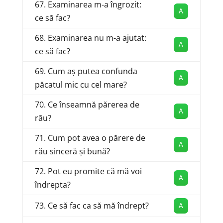
67. Examinarea m-a îngrozit:
A
ce să fac?
68. Examinarea nu m-a ajutat:
A
ce să fac?
69. Cum aș putea confunda
A
păcatul mic cu cel mare?
70. Ce înseamnă părerea de
A
rău?
71. Cum pot avea o părere de
A
rău sinceră și bună?
72. Pot eu promite că mă voi
A
îndrepta?
73. Ce să fac ca să mă îndrept?
A