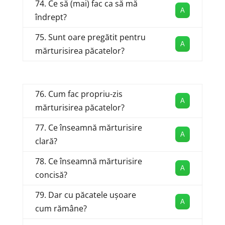
74. Ce să (mai) fac ca să mă
A
îndrept?
75. Sunt oare pregătit pentru
A
mărturisirea păcatelor?
76. Cum fac propriu-zis
A
mărturisirea păcatelor?
77. Ce înseamnă mărturisire
A
clară?
78. Ce înseamnă mărturisire
A
concisă?
79. Dar cu păcatele ușoare
A
cum rămâne?