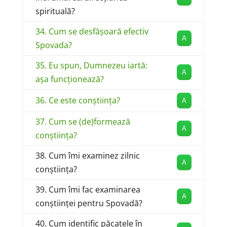
spirituală?
34. Cum se desfășoară efectiv
A
Spovada?
35. Eu spun, Dumnezeu iartă:
A
așa funcționează?
36. Ce este conștiința?
A
37. Cum se (de)formează
A
conștiința?
38. Cum îmi examinez zilnic
A
conștiința?
39. Cum îmi fac examinarea
A
conștiinței pentru Spovadă?
40. Cum identific păcatele în