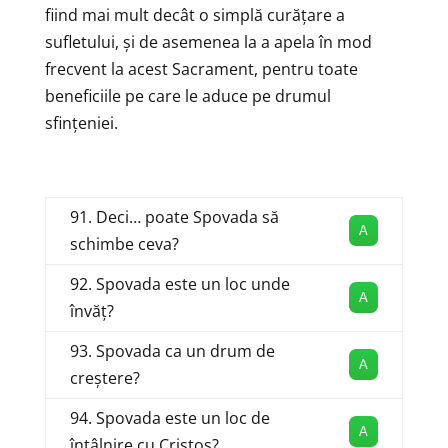
fiind mai mult decât o simplă curățare a
sufletului, și de asemenea la a apela în mod
frecvent la acest Sacrament, pentru toate
beneficiile pe care le aduce pe drumul
sfințeniei.
91. Deci… poate Spovada să
A
schimbe ceva?
92. Spovada este un loc unde
A
învăț?
93. Spovada ca un drum de
A
creștere?
94. Spovada este un loc de
A
întâlnire cu Cristos?