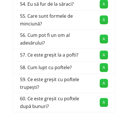
54. Eu să fur de la săraci?
A
55. Care sunt formele de
A
minciună?
56. Cum pot fi un om al
A
adevărului?
57. Ce este greșit la a pofti?
A
58. Cum lupt cu poftele?
A
59. Ce este greșit cu poftele
A
trupești?
60. Ce este greșit cu poftele
A
după bunuri?