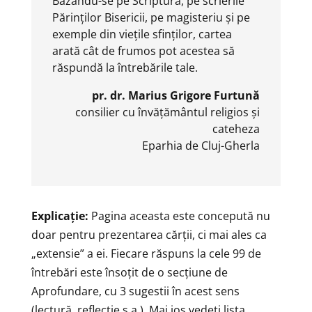
Bazându-se pe Scriptură, pe scrierile
Părinților Bisericii, pe magisteriu și pe
exemple din viețile sfinților, cartea
arată cât de frumos pot acestea să
răspundă la întrebările tale.
pr. dr. Marius Grigore Furtună
consilier cu învățământul religios și
cateheza
Eparhia de Cluj-Gherla
Explicație:
Pagina aceasta este concepută nu
doar pentru prezentarea cărții, ci mai ales ca
„extensie” a ei. Fiecare răspuns la cele 99 de
întrebări este însoțit de o secțiune de
Aprofundare, cu 3 sugestii în acest sens
(lectură, reflecție ș.a.). Mai jos vedeți lista