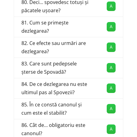
80. Deci… spovedesc totuși și
A
păcatele ușoare?
81. Cum se primește
A
dezlegarea?
82. Ce efecte sau urmări are
A
dezlegarea?
83. Care sunt pedepsele
A
șterse de Spovadă?
84. De ce dezlegarea nu este
A
ultimul pas al Spovezii?
85. În ce constă canonul și
A
cum este el stabilit?
86. Cât de… obligatoriu este
A
canonul?