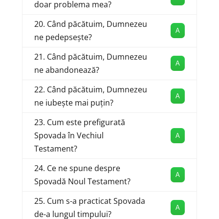
doar problema mea?
20. Când păcătuim, Dumnezeu
A
ne pedepsește?
21. Când păcătuim, Dumnezeu
A
ne abandonează?
22. Când păcătuim, Dumnezeu
A
ne iubește mai puțin?
23. Cum este prefigurată
Spovada în Vechiul
A
Testament?
24. Ce ne spune despre
A
Spovadă Noul Testament?
25. Cum s-a practicat Spovada
A
de-a lungul timpului?