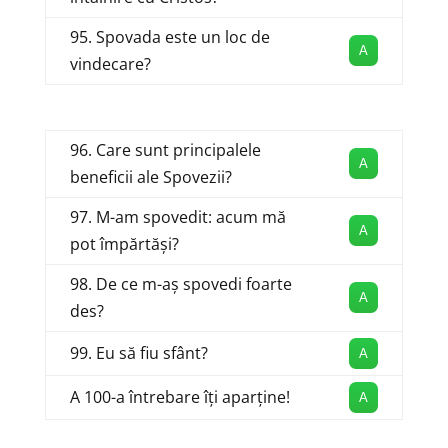
95. Spovada este un loc de
A
vindecare?
96. Care sunt principalele
A
beneficii ale Spovezii?
97. M-am spovedit: acum mă
A
pot împărtăși?
98. De ce m-aș spovedi foarte
A
des?
99. Eu să fiu sfânt?
A
A 100-a întrebare îți aparține!
A