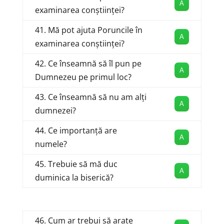
A
examinarea conștiinței?
41. Mă pot ajuta Poruncile în
A
examinarea conștiinței?
42. Ce înseamnă să îl pun pe
A
Dumnezeu pe primul loc?
43. Ce înseamnă să nu am alți
A
dumnezei?
44. Ce importanță are
A
numele?
45. Trebuie să mă duc
A
duminica la biserică?
46. Cum ar trebui să arate