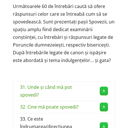
Următoarele 60 de întrebări caută să ofere
răspunsuri celor care se întreabă cum să se
spovedească. Sunt prezentați pașii Spovezii, un
spațiu amplu fiind dedicat examinării
conștiinței, cu întrebări și răspunsuri legate de
Poruncile dumnezeiești, respectiv bisericești.
După întrebările legate de canon și ispășire
este abordată și tema indulgențelor… și gata?
31. Unde și când mă pot
A
spovedi?
32. Cine mă poate spovedi?
A
33. Ce este
îndrumarea/direcțiunea
A