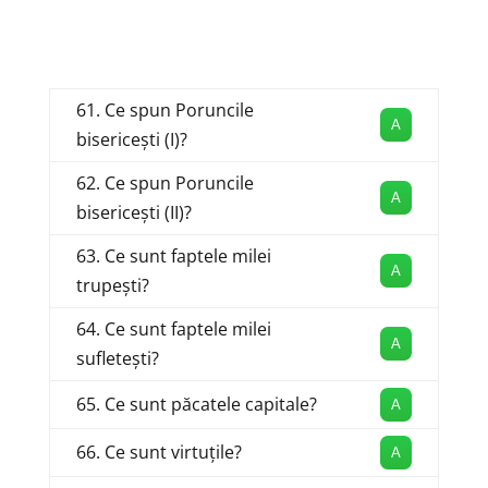
61. Ce spun Poruncile
A
bisericești (I)?
62. Ce spun Poruncile
A
bisericești (II)?
63. Ce sunt faptele milei
A
trupești?
64. Ce sunt faptele milei
A
sufletești?
65. Ce sunt păcatele capitale?
A
66. Ce sunt virtuțile?
A