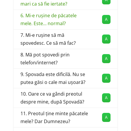
mari ca să fie iertate?
6. Mi-e rușine de păcatele
A
mele. Este… normal?
7. Mi-e rușine să mă
A
spovedesc. Ce să mă fac?
8. Mă pot spovedi prin
A
telefon/internet?
9. Spovada este dificilă. Nu se
A
putea găsi o cale mai ușoară?
10. Oare ce va gândi preotul
A
despre mine, după Spovadă?
11. Preotul ține minte păcatele
A
mele? Dar Dumnezeu?