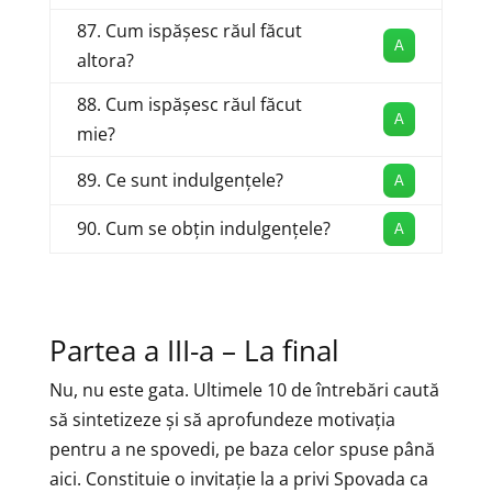
87. Cum ispășesc răul făcut
A
altora?
88. Cum ispășesc răul făcut
A
mie?
89. Ce sunt indulgențele?
A
90. Cum se obțin indulgențele?
A
Partea a III-a – La final
Nu, nu este gata. Ultimele 10 de întrebări caută
să sintetizeze și să aprofundeze motivația
pentru a ne spovedi, pe baza celor spuse până
aici. Constituie o invitație la a privi Spovada ca