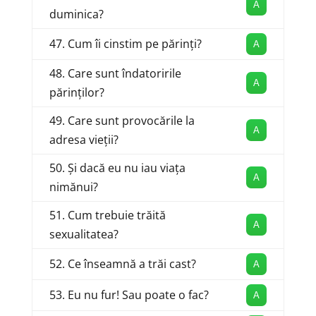
A
duminica?
47. Cum îi cinstim pe părinți?
A
48. Care sunt îndatoririle
A
părinților?
49. Care sunt provocările la
A
adresa vieții?
50. Și dacă eu nu iau viața
A
nimănui?
51. Cum trebuie trăită
A
sexualitatea?
52. Ce înseamnă a trăi cast?
A
53. Eu nu fur! Sau poate o fac?
A